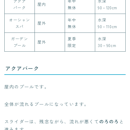
アクア
年中
水深
屋内
パーク
無休
90－120cm
オーシャン
年中
水深
屋外
スパ
無休
90－110cm
ガーデン
夏季
水深
屋外
プール
限定
30－90cm
アクアパーク
屋内のプールです。
全体が流れるプールになっています。
スライダーは、残念ながら、流れが悪くて
のろのろ
と
進みます。