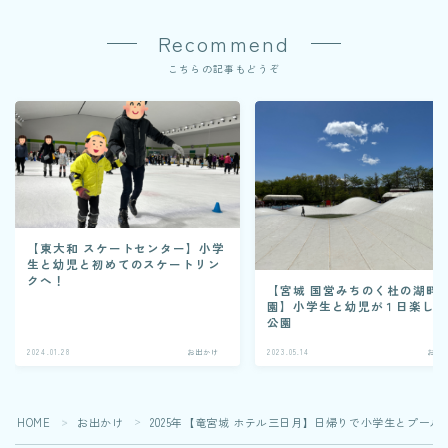
Recommend
こちらの記事もどうぞ
【東大和 スケートセンター】小学
生と幼児と初めてのスケートリン
クへ！
【宮城 国営みちのく杜の湖畔
園】小学生と幼児が１日楽し
公園
2024.01.28
お出かけ
2023.05.14
お出
HOME
お出かけ
2025年【竜宮城 ホテル三日月】日帰りで小学生とプール
＞
＞