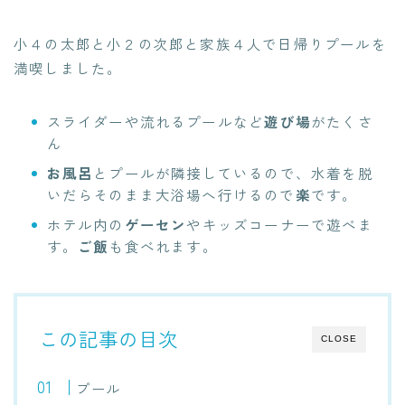
小４の太郎と小２の次郎と家族４人で日帰りプールを
満喫しました。
スライダーや流れるプールなど
遊び場
がたくさ
ん
お風呂
とプールが隣接しているので、水着を脱
いだらそのまま大浴場へ行けるので
楽
です。
ホテル内の
ゲーセン
やキッズコーナーで遊べま
す。
ご飯
も食べれます。
この記事の目次
CLOSE
プール