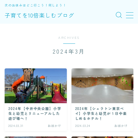
次のお休みはどこ行こう！何しよう！
子育てを10倍楽しむブログ
MENU
ARCHIVES
お出かけ
2024年3月
便利アイテム
体験
エトセトラ
2024年【中井中央公園】小学
2024年【シェラトン東京ベ
子育ての裏ワザ
生と幼児とリニューアルした
イ】小学生と幼児が１日中楽
遊び場へ！
しめるホテル！
2024.03.31
お出かけ
2024.03.24
お出かけ
プロフィール