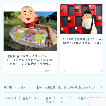
2024年【吉祥寺 脱出ゲーム】
学生と謎解きはウルトラ楽し
【飯能 古民家ファミリービレッ
ジ】川がキレイで穏やか！真夏の
子連れキャンプに最適！小学生と
幼児と過ごした１泊２日を紹介
2023.02.25
お出かけ
2024.04.13
お出
HOME
お出かけ
【府中 交通遊園】乗り物大好き幼児はたまらない！ゴー
＞
＞
お出かけ
便利アイテム
体験
エトセトラ
子育ての裏ワザ
プロフィール