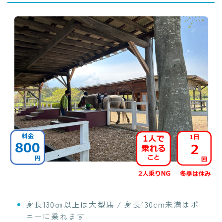
身長130㎝以上は大型馬 / 身長130cm未満はポ
ニーに乗れます