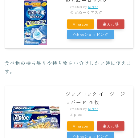
のどぬーるマスク
created by
Rinker
のどぬーるマスク
Amazon
楽天市場
Yahooショッピング
食べ物の持ち帰りや持ち物を小分けしたい時に使えま
す。
ジップロック イージージ
ッパー M 25枚
created by
Rinker
Ziploc
Amazon
楽天市場
Yahooショッピング