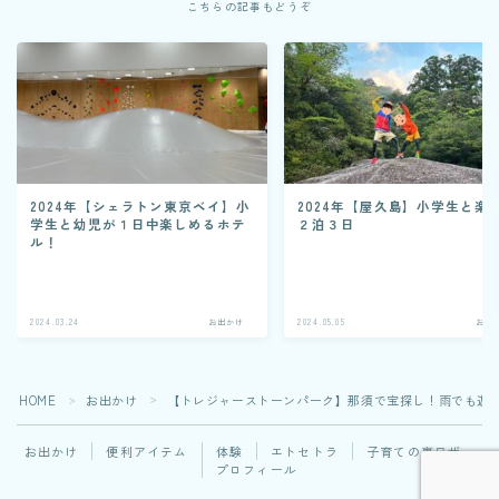
こちらの記事もどうぞ
2024年【シェラトン東京ベイ】小
2024年【屋久島】小学生と楽
学生と幼児が１日中楽しめるホテ
２泊３日
ル！
2024.03.24
お出かけ
2024.05.05
お出
HOME
お出かけ
【トレジャーストーンパーク】那須で宝探し！雨でも遊
＞
＞
お出かけ
便利アイテム
体験
エトセトラ
子育ての裏ワザ
プロフィール