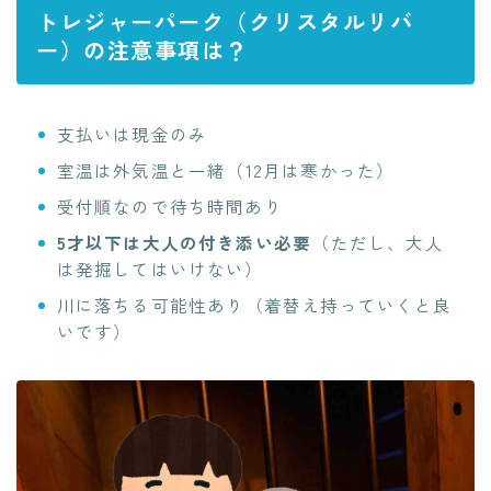
トレジャーパーク（クリスタルリバ
ー）の注意事項は？
支払いは現金のみ
室温は外気温と一緒
（12月は寒かった）
受付順なので待ち時間あり
5才以下は大人の付き添い必要
（ただし、大人
は発掘してはいけない）
川に落ちる可能性あり
（着替え持っていくと良
いです）