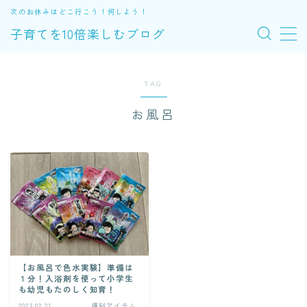
次のお休みはどこ行こう！何しよう！
子育てを10倍楽しむブログ
MENU
TAG
お出かけ
お風呂
便利アイテム
体験
エトセトラ
子育ての裏ワザ
【お風呂で色水実験】準備は
１分！入浴剤を使って小学生
プロフィール
も幼児もたのしく知育！
2023.02.21
便利アイテム