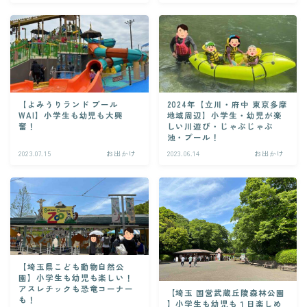
【よみうりランド プール
2024年【立川・府中 東京多摩
WAI】小学生も幼児も大興
地域周辺】小学生・幼児が楽
奮！
しい川遊び・じゃぶじゃぶ
池・プール！
2023.07.15
お出かけ
2023.06.14
お出かけ
【埼玉県こども動物自然公
園】小学生も幼児も楽しい！
アスレチックも恐竜コーナー
【埼玉 国営武蔵丘陵森林公園
も！
】小学生も幼児も１日楽しめ