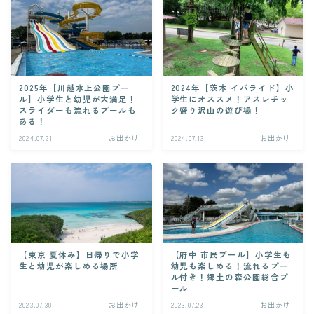
2025年【川越水上公園プー
2024年【茨木 イバライド】小
ル】小学生と幼児が大満足！
学生にオススメ！アスレチッ
スライダーも流れるプールも
ク盛り沢山の遊び場！
ある！
2024.07.21
お出かけ
2024.07.13
お出かけ
【東京 夏休み】日帰りで小学
【府中 市民プール】小学生も
生と幼児が楽しめる場所
幼児も楽しめる！流れるプー
ル付き！郷土の森公園総合プ
ール
2023.07.30
お出かけ
2023.07.23
お出かけ