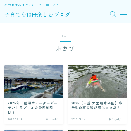
次のお休みはどこ行こう！何しよう！
子育てを10倍楽しむブログ
MENU
TAG
お出かけ
水遊び
便利アイテム
体験
エトセトラ
2025年【蓮沼ウォーターガー
2025【三重 大里親水公園】小
子育ての裏ワザ
デン】各プールの身長制限
学生の夏の遊び場はココだ！
は？
2025.09.18
お出かけ
2025.08.14
お出かけ
プロフィール