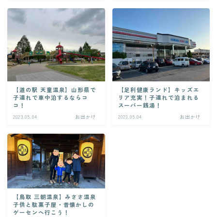
【道の駅 天童温泉】山形県で
【足利健康ランド】キッズエ
子連れで車中泊するならコ
リア充実！子連れで泊まれる
コ！
スーパー銭湯！
2023.05.04
お出かけ
2023.05.04
お出かけ
【鳥取 三朝温泉】みささ温泉
子供と駄菓子屋・昔懐かしの
ゲーセンへ行こう！