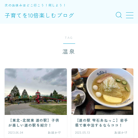
次のお休みはどこ行こう！何しよう！
子育てを10倍楽しむブログ
MENU
TAG
お出かけ
温泉
便利アイテム
体験
エトセトラ
子育ての裏ワザ
【東北-北関東 道の駅】子供
【道の駅 雫石あねっこ】岩手
が楽しい道の駅を紹介！
県で車中泊するならココ！
プロフィール
2023.06.04
お出かけ
2023.05.13
お出かけ