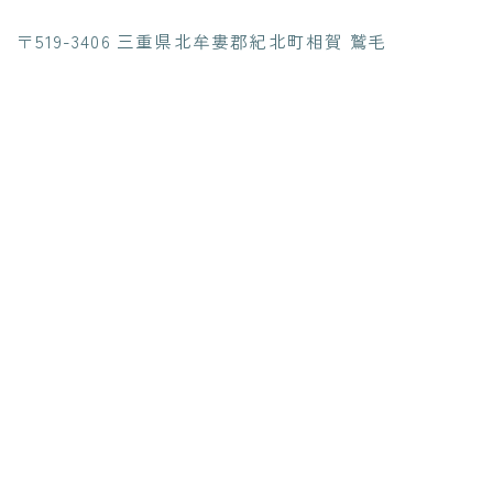
〒519-3406 三重県北牟婁郡紀北町相賀 鷲毛