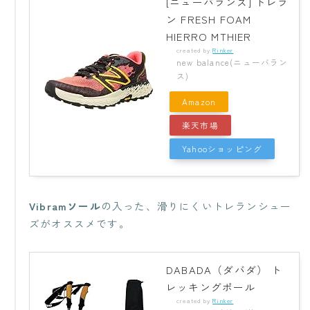
[ニューバランス] トレラ
ン FRESH FOAM
HIERRO MTHIER
created by
Rinker
new balance(ニューバラン
ス)
Amazon
楽天市場
Yahooショッピング
Vibramソール
の入った、滑りにくいトレランシュー
ズがオススメです。
DABADA（ダバダ） ト
レッキングポール
created by
Rinker