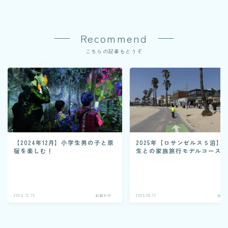
Recommend
こちらの記事もどうぞ
【2024年12月】小学生男の子と原
2025年【ロサンゼルス５泊】
宿を楽しむ！
生との家族旅行モデルコース
2024.12.15
お出かけ
2025.05.11
お出