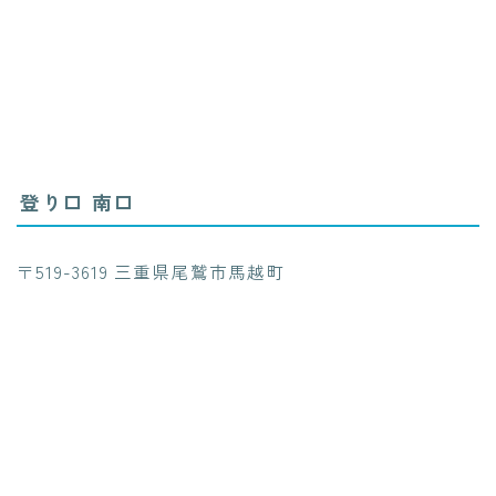
登り口 南口
〒519-3619 三重県尾鷲市馬越町