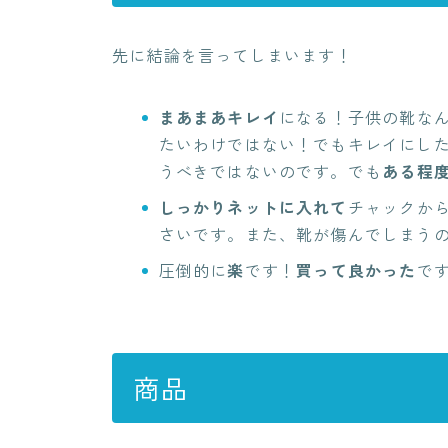
先に結論を言ってしまいます！
まあまあキレイ
になる！子供の靴な
たいわけではない！でもキレイにし
うべきではないのです。でも
ある程
しっかりネットに入れて
チャックか
さいです。また、靴が傷んでしまう
圧倒的に
楽
です！
買って良かった
で
商品